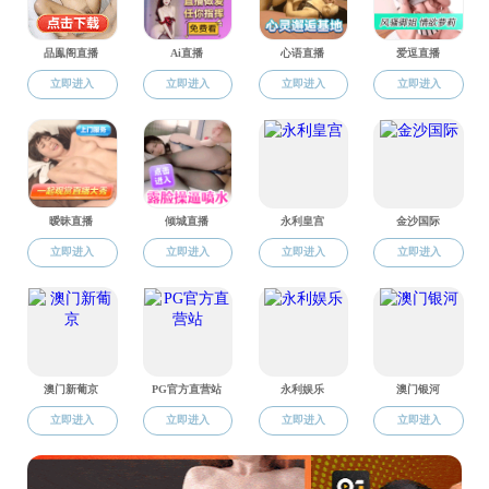
学术报告
学者声音
媒体聚焦
在宣讲展示环节
国际化发展、“一带
合。